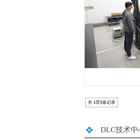
共
1
页
5
条记录
DLC技术