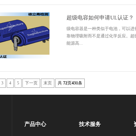
超级电容如何申请UL认证？
级电容器是一种类似于电池，可以进
靠物理吸附而不是通过化学反应。超
能源高...
3
4
5
下一页
末页
共
72
页
431
条
产品中心
技术服务