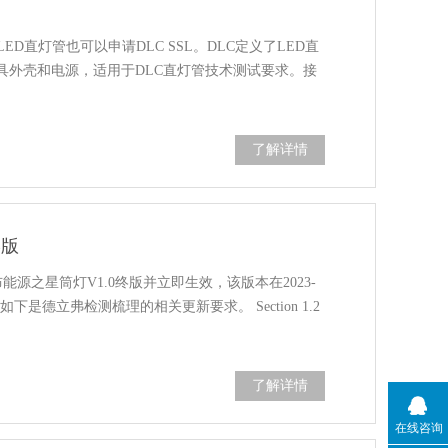
LED直灯管也可以申请DLC SSL。DLC定义了LED直
具外壳和电源，适用于DLC直灯管技术测试要求。接
了解详情
终版
6发布能源之星筒灯V1.0终版并立即生效，该版本在2023-
下是德立弗检测梳理的相关更新要求。 Section 1.2
了解详情
在线咨询