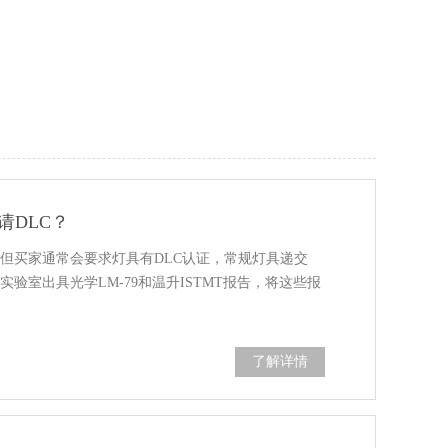
请DLC？
但买家通常会要求灯具有DLC认证，常规灯具递交
实验室出具光学LM-79和温升ISTMT报告，将这些报
了解详情