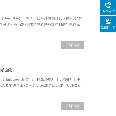
咨询电话
调光（Dimmable），除了一些特殊照明灯具（例外见*解
)包含可调光驱动器和/或能够通过外部控制信号来调光，
微信扫一
了解详情
算发光面积
具High/Low Bay灯具，线条环境灯具，格栅灯具申
LC要求通过IES导入Toolbox来导出UGR，UGR数值
了解详情