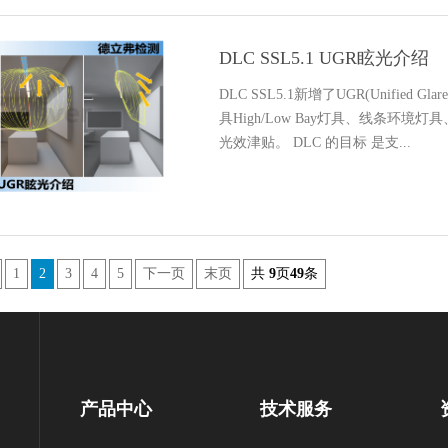
DLC SSL5.1 UGR眩光介绍
DLC SSL5.1新增了UGR(Unified
具High/Low Bay灯具、线条环境灯具
光效津贴。 DLC 的目标 是支...
1
2
3
4
5
下一页
末页
共
9
页
49
条
产品中心
技术服务